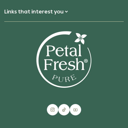
Links that interest you
Petal Fresh
Hair ResQ
About US
Tips and FAQs
Contact US
Where to Find Us
Term and Conditions
Privacy Policy
Return Policy
Shipping and Delivery Policy